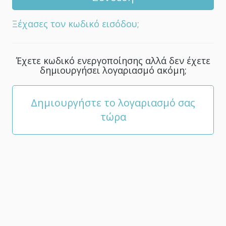
για
το
Ξέχασες τον κωδικό εισόδου;
λογαριασμό
σου.
Θα
Έχετε κωδικό ενεργοποίησης αλλά δεν έχετε
πρέπει
δημιουργήσει λογαριασμό ακόμη;
να
αποτελείται
από
Δημιουργήστε το λογαριασμό σας
τουλάχιστον
τώρα
5
χαρακτήρες.