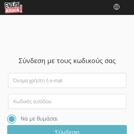
Σύνδεση με τους κωδικούς σας
Όνομα χρήστη ή e-mail
Παρακαλούμε
Κωδικός εισόδου
επίλεξε
έναν
Να με θυμάσαι
νέο
κωδικό