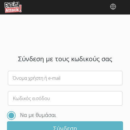
Σύνδεση με τους κωδικούς σας
Όνομα χρήστη ή e-mail
Παρακαλούμε
Κωδικός εισόδου
επίλεξε
έναν
Να με θυμάσαι
νέο
κωδικό