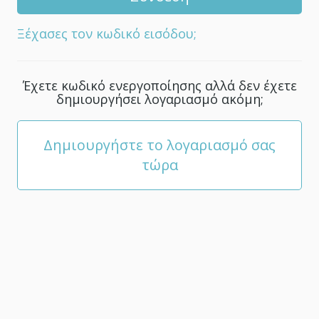
για
το
Ξέχασες τον κωδικό εισόδου;
λογαριασμό
σου.
Θα
Έχετε κωδικό ενεργοποίησης αλλά δεν έχετε
πρέπει
δημιουργήσει λογαριασμό ακόμη;
να
αποτελείται
από
Δημιουργήστε το λογαριασμό σας
τουλάχιστον
τώρα
5
χαρακτήρες.