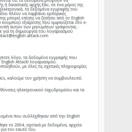
ώνεται ότι τα δεδομένα μπορούν να
ή δικαστικής αρχής.Εάν, σε ένα μέρος της
ηλεκτρονικά, τα δεδομένα εγγραφής του
έλει πλέον να λαμβάνει εμπορικές
ς μπορεί επίσης να ζητήσει από το English
υ κουμπιού εξαίρεσης που εμφανίζεται στο e-
διακοπή αυτών των μηνυμάτων γράφοντας -
ε για τη δημιουργία του λογαριασμού
ntact@english-attack.com
ήποτε λόγο, τα δεδομένα εγγραφής που
nglish Attack! λογαριασμού.
οποιηθούν, με όλες τις σχετικές πληροφορίες
cs, καλούμε τον χρήστη να συμβουλευτεί
υθύνσεις ηλεκτρονικού ταχυδρομείου και τα
εδομένα που συλλέχθηκαν από την English
ηκε το 2004, σχετικά με δεδομένα, αρχεία
 για τον εαυτό του.