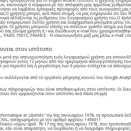
φή προορίζονται για το English Attack! Ωστόσο, ο χρήστης ενημερ
, κανονισμό ή σύμφωνα με την απόφαση μιας αρμόδιας ρυθμιστικής 
ωνήσει να λαμβάνει εμπορικές προσφορές από τους συνεργάτες μας 
.Ο χρήστης μπορεί, ανά πάσα στιγμή, να μας ενημερώσει ότι δεν θ
ικά αλλάζοντας τις ρυθμίσεις του λογαριασμού χρήστη του.Ο Χρήστη
ιαίο ενημερωτικό δελτίο χρήστη και διαφημιστικά μηνύματα μέσω το
ιχεία. Οι χρήστες μπορούν επίσης να στείλουν γραπτό αίτημα για 
ύ σας (όνομα χρήστη ή / και διεύθυνση e-mail που χρησιμοποιήθηκ
L, PARIS 75015, FRANCE - Ή επικοινωνήστε μαζί μας μέσω e-mail:
co
ονται στον ιστότοπο
η» μετά την απενεργοποίηση ενός λογαριασμού χρήστη για οποιονδ
γραφούν εντός 12 μηνών από την ημερομηνία απενεργοποίησης του E
οί για περίοδο ίση ή μεγαλύτερη των 6 μηνών ενδέχεται να απενεργ
συλλέγονται από το εργαλείο μέτρησης κοινού του Google Analyti
τα των πληροφοριών που είναι αποθηκευμένες στον ιστότοπο. Οι διε
τών δεν εμφανίζονται στον ιστότοπο ανά πάσα στιγμή.
nformatique et Libertés" της 6ης Ιανουαρίου 1978, τα προσωπικά δ
 CNIL, καταχωρημένο με τον αριθμό αρχείου 1456011
λικού νόμου αριθ. 78-17 της 6ης Ιανουαρίου 1978, που τροποποιήθ
και, εάν είναι απαραίτητο, να διορθώσει ή να διαγράψει πληροφορίες