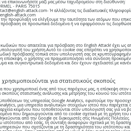
τε να επικοινωνήσετε μαζί μας μέσω ταχυδρομείου στη διεύθυνση:
OURMEL - PARIS 75015
ntact@english-attack.com- Ή αλλάζοντας τις διαδικτυακές πληροφορ
nglish-attack.com
την προφύλαξη να ελέγξουμε την ταυτότητα των ατόμων που επικο
ν πρόσβαση σε προσωπικά δεδομένα ή να εφαρμόσουν τις διορθώσε
κωδικών που απαιτείται για πρόσβαση στο English Attack! έχει ως 
πολογιστή του χρήστη.Αυτό το cookie σας επιτρέπει να χρησιμοποι
 κωδικό πρόσβασης τοπικά στον υπολογιστή σας σε κρυπτογραφημέ
νη επίσκεψη, ο χρήστης να πραγματοποιήσει νέα σύνδεση προκειμέν
υμα και συγκεντρωτικά δεδομένα και δεν έχουν σχεδιαστεί με κα
υ χρησιμοποιούνται για στατιστικούς σκοπούς
ία που χρησιμοποιεί ένας από τους παρόχους μας, η επίσκεψη στον 
α σκοπούς στατιστικής ανάλυσης και μέτρησης του κοινού του ιστότ
ϋποθέσεων της υπηρεσίας Google Analytics, εφιστούμε την προσο
nalytics, μια υπηρεσία αναλυτικών στοιχείων ιστού που παρέχεται απ
αι αρχεία κειμένου που τοποθετούνται στον υπολογιστή σας για να 
δομένα που δημιουργούνται από το cookie σχετικά με τη χρήση το
θηκεύονται από την Google σε διακομιστές στις Ηνωμένες Πολιτείες.
ου ιστότοπου από εσάς, τη σύνταξη αναφορών σχετικά με τη δραστ
υπηρεσιών που σχετίζονται με τη δραστηριότητα του ιστότοπου και