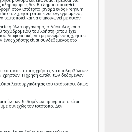
χρήστη, όνομα και επώνυμο, ημερομηνία
ς πληροφορίες δεν θα δημοσιοποιηθεί.
νδρομή στον ιστότοπο (αγορά ενός Premium
 ίδιο τον χρήστη όταν είναι εγγεγραμμένος
α ταυτοποιεί και να επικοινωνεί με αυτόν
ρεία ή άλλο οργανισμό, ο Δάσκαλος και ο
ύ ταχυδρομείου του Χρήστη (όπου έχει
οπου.Διαφορετικά, για μεμονωμένους χρήστες
 ένας χρήστης είναι συνδεδεμένος στο
α επιτρέπει στους χρήστες να απολαμβάνουν
των χρηστών. Η χρήση αυτών των δεδομένων
τύποι λειτουργικότητας του ιστότοπου, όπως
η αυτών των δεδομένων πραγματοποιείται
υμε συνεχώς τον ιστότοπο. Δεν