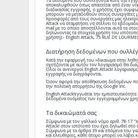
Τα δεδομένα που συλλέγονται κατά την εγγρα
αποκαλυφθούν όπως απαιτείται από έναν νόμο
διαδικασίας εγγραφής, ο χρήστης έχει συμφ
μπορούν να μεταδοθούν στους συνεργάτες μας
προσφορές από τους συνεργάτες μας ηλεκτρον
Attack να σταματήσει να στέλνει το εβδομαδ
mail με το οποίο αποστέλλονται αυτά τα στο
δηλώνοντας τα στοιχεία χρήστη του ιστότοπο
χρήστη):- English Attack, 75 RUE DE LOURME
Διατήρηση δεδομένων που συλλέγ
Κατά την εφαρμογή του «δικαιωμα στην ληθ
σχετίζονται με αυτόν τον λογαριασμό θα δια
Όλοι οι ανενεργοί English Attack! λογαριασμ
εγγραφής να διαγράφονται.
Όσον αφορά την αποθήκευση δεδομένων που 
την πολιτική απορρήτου της Google Inc.
English Attack!εγγυάται την εμπιστευτικότη
δεδομένα ονόματος των εγγεγραμμένων χρησ
Τα δικαιώματά σας
Σύμφωνα με τον γαλλικό νόμο αριθ. 78-17 "I
Attack! στον ιστότοπό του έχει δηλωθεί στο
Σύμφωνα με τα άρθρα 39 και επόμενα του γαλ
και ελευθερίες, κάθε άτομο μπορεί να λάβει 