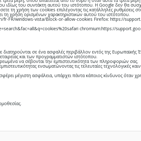
ε τρίτα μέρη, όπου απαιτείται από το νόμο ή όταν αυτά τα τρίτα μέρ
υ ιδίως του συντάκτη αυτού του ιστότοπου. Η Google δεν θα συσχε
ετε τη χρήση των cookies επιλέγοντας τις κατάλληλες ρυθμίσεις σ
ι τη χρήση ορισμένων χαρακτηριστικών αυτού του ιστότοπου.
m/fr-FR/windows-vista/Block-or-allow-cookies Firefox:
https://support
age=search&fac=all&q=cookies%20safari chromium:https://support.g
διατηρούνται σε ένα ασφαλές περιβάλλον εντός της Ευρωπαϊκής Έ
 εταιρείας και των προγραμματιστών ιστότοπου.
χρεωμένα να σέβονται την εμπιστευτικότητα των πληροφοριών σας.
πιστευτικότητας ενσωματώνοντας τις τελευταίες τεχνολογικές καιν
φέρει μέγιστη ασφάλεια, υπάρχει πάντα κάποιος κίνδυνος όταν χρη
ομοθεσίας.