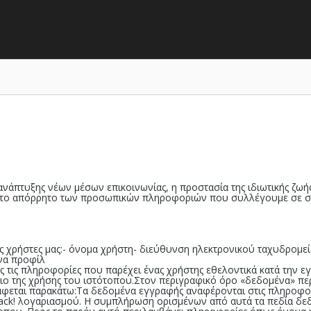
 ανάπτυξης νέων μέσων επικοινωνίας, η προστασία της ιδιωτικής ζω
το απόρρητο των προσωπικών πληροφοριών που συλλέγουμε σε σχέσ
χρήστες μας:- όνομα χρήστη- διεύθυνση ηλεκτρονικού ταχυδρομεί
όνα προφίλ
τις πληροφορίες που παρέχει ένας χρήστης εθελοντικά κατά την 
ίσιο της χρήσης του ιστότοπου.Στον περιγραφικό όρο «δεδομένα» π
ράφεται παρακάτω:Τα δεδομένα εγγραφής αναφέρονται στις πληροφ
ttack! λογαριασμού. Η συμπλήρωση ορισμένων από αυτά τα πεδία δε