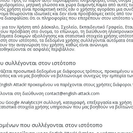
τοπου. Προς το παρόν αυτό περιλαμβάνει πληροφορίες όπως όνομα 
χυδρομείου, μητρική γλώσσα και χώρα διαμονής.Καμία από αυτές τι
ός χρήστη είναι προαιρετική εκτός εάν ο χρήστης αγοράσει μια συ
νομα θεωρούνται ιδιωτικές και δεν είναι προσβάσιμες εκτός από τον
 να διασφαλίσει ότι οι πληροφορίες που επιτρέπουν στον ιστότοπο ν
για τον Χρήστη από Δάσκαλο, Σχολείο, Εκπαιδευτικό Γραφείο, Εται
έχουν πρόσβαση στο όνομα, το επώνυμο, τη διεύθυνση ηλεκτρονικο
έσματα δοκιμών αξιολόγησης και στατιστικά στοιχεία χρήσης ιστότ
τη στον ιστότοπο, τα δεδομένα χρήσης συλλέγονται αυτόματα όταν
έπουν την αναγνώριση του χρήστη, καθώς είναι ανώνυμα.
οθηκεύονται σε ασφαλές περιβάλλον.
 συλλέγονται στον ιστότοπο
άζεται προσωπικά δεδομένα με διάφορους τρόπους, προκειμένου ν
τοπος και να μας βοηθούν να βελτιώνουμε συνεχώς την εμπειρία 
glish Attack! προκειμένου να παρέχονται στους χρήστες διάφοροι 
λλονται στη διεύθυνση
contact@english-attack.com
του Google Analytics)Η συλλογή, καταγραφή, επεξεργασία και χρήσ
ατιστικά στοιχεία χρήσης υπηρεσιών που μας βοηθούν να βελτιώνο
μένων που συλλέγονται στον ιστότοπο