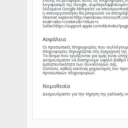
επίσης να μεταφέρει αυτές τις πληροφορίες σ
λογαριασμό της Google, συμπεριλαμβανομένο
δεδομένα Google.Μπορείτε να απενεργοποιήσ
η απενεργοποίηση θα μπορούσε να αποτρέψε
Internet explorer:http://windows.microsoft.co
esab=a&s=cookies&r=0&as=s
Safari:https://support.apple.com/kb/index?p
Ασφάλεια
Οι προσωπικές πληροφορίες που συλλέγουμε 
πληροφορίες περιορίζεται στη διαχείριση της
Τα άτομα που εργάζονται για εμάς είναι υπο
Δεσμευόμαστε να διατηρούμε υψηλό βαθμό εμ
εμπιστευτικότητα των συναλλαγών σας.
Ωστόσο, καθώς κανένας μηχανισμός δεν προσ
προσωπικών πληροφοριών.
Νομοθεσία
Δεσμευόμαστε για την τήρηση της γαλλικής ν