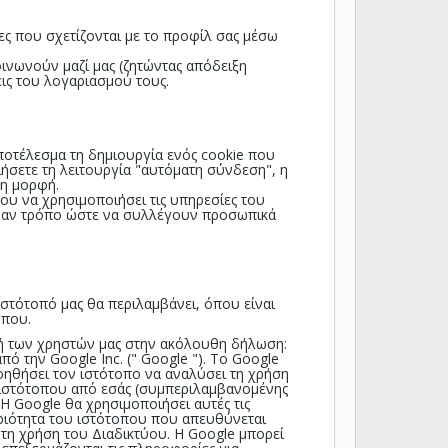
ίες που σχετίζονται με το προφίλ σας μέσω
ινωνούν μαζί μας (ζητώντας απόδειξη
ις του λογαριασμού τους.
αποτέλεσμα τη δημιουργία ενός cookie που
ήσετε τη λειτουργία "αυτόματη σύνδεση", η
νη μορφή.
ου να χρησιμοποιήσει τις υπηρεσίες του
νέναν τρόπο ώστε να συλλέγουν προσωπικά
ιστότοπό μας θα περιλαμβάνει, όπου είναι
οπου.
χή των χρηστών μας στην ακόλουθη δήλωση:
ό την Google Inc. (" Google "). Το Google
βοηθήσει τον ιστότοπο να αναλύσει τη χρήση
υ ιστότοπου από εσάς (συμπεριλαμβανομένης
 Η Google θα χρησιμοποιήσει αυτές τις
ηριότητα του ιστότοπου που απευθύνεται
 τη χρήση του Διαδικτύου. Η Google μπορεί