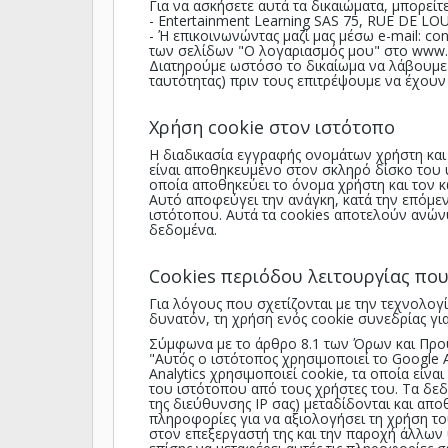
Για να ασκήσετε αυτά τα δικαιώματα, μπορεί
- Entertainment Learning SAS 75, RUE DE L
- Ή επικοινωνώντας μαζί μας μέσω e-mail: co
των σελίδων "Ο λογαριασμός μου" στο
www.e
Διατηρούμε ωστόσο το δικαίωμα να λάβουμε 
ταυτότητας) πριν τους επιτρέψουμε να έχου
Χρήση cookie στον ιστότοπο
Η διαδικασία εγγραφής ονομάτων χρήστη και 
είναι αποθηκευμένο στον σκληρό δίσκο του υ
οποία αποθηκεύει το όνομα χρήστη και τον
Αυτό αποφεύγει την ανάγκη, κατά την επόμε
ιστότοπου. Αυτά τα cookies αποτελούν ανών
δεδομένα.
Cookies περιόδου λειτουργίας πο
Για λόγους που σχετίζονται με την τεχνολογ
δυνατόν, τη χρήση ενός cookie συνεδρίας γι
Σύμφωνα με το άρθρο 8.1 των Όρων και Προ
"Αυτός ο ιστότοπος χρησιμοποιεί το Google A
Analytics χρησιμοποιεί cookie, τα οποία είν
του ιστότοπου από τους χρήστες του. Τα δε
της διεύθυνσης IP σας) μεταδίδονται και απο
πληροφορίες για να αξιολογήσει τη χρήση τ
στον επεξεργαστή της και την παροχή άλλων 