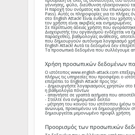
πρόσβαση σε όλες τις δυνατότητες του ιστό
γέννησης, φύλο, διεύθυνση ηλεκτρονικού τα
Η παροχή του ονόματος και του επωνύμου εν
Pass). Αυτές οι πληροφορίες για το πλήρες ό
στο English Attack! Είναι ευθύνη του χρήστη
τον χρήστη είναι ακριβείς και ενημερωμένες.
Σε περίπτωση άδειας χρήστη που αγοράστηκε 
Διαχειριστής του οργανισμού ενδέχεται να 
παρασχεθεί), βαθμολογίες ανάθεσης, αποτελ
που δημιουργούν αυτόνομα λογαριασμό χρήσ
English Attack! Αυτά τα δεδομένα δεν επιτρ
Τα προσωπικά δεδομένα που συλλέγουμε απ
Χρήση προσωπικών δεδομένων που
Ο ιστότοπος
www.english-attack.com
επεξεργ
πλήρως τις υπηρεσίες που προσφέρει ο ιστό
επιτρέπει το English Attack! προς την:
- Δημιουργήστε λογαριασμούς χρηστών στο En
η βαθμολογία πόντων
- απαντήστε σε γραπτά αιτήματα που αποστέ
- Στείλτε ένα ενημερωτικό δελτίο
- μέτρηση του κοινού του ιστότοπου (μέσω 
ανώνυμα, προκειμένου να δημιουργηθούν στ
δημιουργείται μεμονωμένο προφίλ χρήστη.
Προορισμός των προσωπικών δεδο