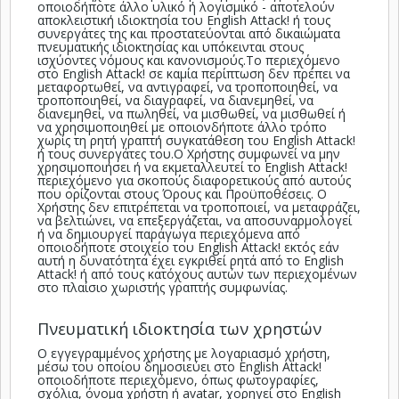
οποιοδήποτε άλλο υλικό ή λογισμικό - αποτελούν
αποκλειστική ιδιοκτησία του English Attack! ή τους
συνεργάτες της και προστατεύονται από δικαιώματα
πνευματικής ιδιοκτησίας και υπόκεινται στους
ισχύοντες νόμους και κανονισμούς.Το περιεχόμενο
στο English Attack! σε καμία περίπτωση δεν πρέπει να
μεταφορτωθεί, να αντιγραφεί, να τροποποιηθεί, να
τροποποιηθεί, να διαγραφεί, να διανεμηθεί, να
διανεμηθεί, να πωληθεί, να μισθωθεί, να μισθωθεί ή
να χρησιμοποιηθεί με οποιονδήποτε άλλο τρόπο
χωρίς τη ρητή γραπτή συγκατάθεση του English Attack!
ή τους συνεργάτες του.Ο Χρήστης συμφωνεί να μην
χρησιμοποιήσει ή να εκμεταλλευτεί το English Attack!
περιεχόμενο για σκοπούς διαφορετικούς από αυτούς
που ορίζονται στους Όρους και Προϋποθέσεις. Ο
Χρήστης δεν επιτρέπεται να τροποποιεί, να μεταφράζει,
να βελτιώνει, να επεξεργάζεται, να αποσυναρμολογεί
ή να δημιουργεί παράγωγα περιεχόμενα από
οποιοδήποτε στοιχείο του English Attack! εκτός εάν
αυτή η δυνατότητα έχει εγκριθεί ρητά από το English
Attack! ή από τους κατόχους αυτών των περιεχομένων
στο πλαίσιο χωριστής γραπτής συμφωνίας.
Πνευματική ιδιοκτησία των χρηστών
Ο εγγεγραμμένος χρήστης με λογαριασμό χρήστη,
μέσω του οποίου δημοσιεύει στο English Attack!
οποιοδήποτε περιεχόμενο, όπως φωτογραφίες,
σχόλια, όνομα χρήστη ή avatar, χορηγεί στο English