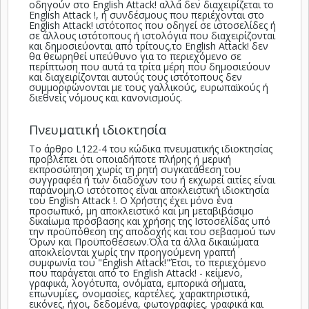
οδηγούν στο English Attack! αλλά δεν διαχειρίζεται το
English Attack !, ή συνδέσμους που περιέχονται στο
English Attack! ιστότοπος που οδηγεί σε ιστοσελίδες ή
σε άλλους ιστότοπους ή ιστολόγια που διαχειρίζονται
και δημοσιεύονται από τρίτους,το English Attack! δεν
θα θεωρηθεί υπεύθυνο για το περιεχόμενο σε
περίπτωση που αυτά τα τρίτα μέρη που δημοσιεύουν
και διαχειρίζονται αυτούς τους ιστότοπους δεν
συμμορφώνονται με τους γαλλικούς, ευρωπαϊκούς ή
διεθνείς νόμους και κανονισμούς.
Πνευματική ιδιοκτησία
Το άρθρο L122-4 του κώδικα πνευματικής ιδιοκτησίας
προβλέπει ότι οποιαδήποτε πλήρης ή μερική
εκπροσώπηση χωρίς τη ρητή συγκατάθεση του
συγγραφέα ή των διαδόχων του ή εκχωρεί αιτίες είναι
παράνομη.Ο ιστότοπος είναι αποκλειστική ιδιοκτησία
του English Attack !. Ο Χρήστης έχει μόνο ένα
προσωπικό, μη αποκλειστικό και μη μεταβιβάσιμο
δικαίωμα πρόσβασης και χρήσης της Ιστοσελίδας υπό
την προϋπόθεση της αποδοχής και του σεβασμού των
Όρων και Προϋποθέσεων.Όλα τα άλλα δικαιώματα
αποκλείονται χωρίς την προηγούμενη γραπτή
συμφωνία του "English Attack!"Έτσι, το περιεχόμενο
που παράγεται από το English Attack! - κείμενο,
γραφικά, λογότυπα, ονόματα, εμπορικά σήματα,
επωνυμίες, ονομασίες, καρτέλες, χαρακτηριστικά,
εικόνες, ήχοι, δεδομένα, φωτογραφίες, γραφικά και