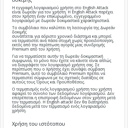
Η εγγραφή λογαριασμού χρήστη στο English Attack
είναι δωρεάν για τον χρήστη. Η English Attack παρέχει
στον Χρήστη έναν επικυρωμένο, εγγεγραμμένο
λογαριασμό με δωρεάν δοκιμαστικά χαρακτηριστικά.
Το συμβόλαιο που καλύπτει τη λειτουργία της Δωρεάν
δοκιμής
συνάπτεται για αόριστο χρονικό διάστημα και μπορεί
να τερματιστεί ανά πάσα στιγμή χωρίς προειδοποίηση,
εκτός από την περίπτωση αγοράς μιας συνδρομής
Premium από τον Χρήστη.
Για να τερματίσετε αυτήν τη δωρεάν δοκιμαστική
συμφωνία, το μόνο που έχετε να κάνετε είναι απλώς
να διαγράψετε τον λογαριασμό χρήστη σας. Σε
περίπτωση που ο Χρήστης έχει συνάψει σύμβαση
Premium, αυτό το συμβόλαιο Premium πρέπει να
τερματιστεί σύμφωνα με τις σχετικές διατάξεις σε
αυτούς τους Όρους και Προϋποθέσεις.
Ο τερματισμός ενός λογαριασμού χρήστη του χρήστη
αφαιρεί το σύνολο των δεδομένων λογαριασμού. Δεν
επιτρέπεται η επιστροφή δεδομένων στον χρήστη μετά
τον τερματισμό. Η English attack! δεν θα διατηρήσει
δεδομένα μετά τον τερματισμό ενός λογαριασμού
χρήστη.
Χρήση του ιστότοπου