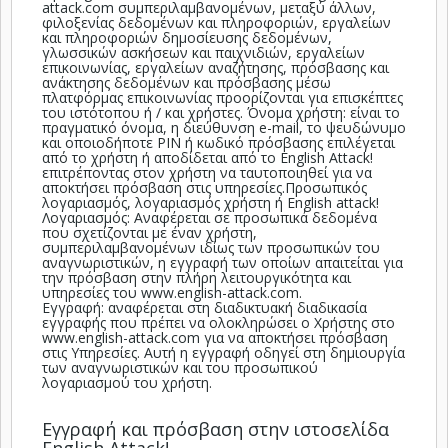
attack.com
συμπεριλαμβανομένων, μεταξύ άλλων,
φιλοξενίας δεδομένων και πληροφοριών, εργαλείων
και πληροφοριών δημοσίευσης δεδομένων,
γλωσσικών ασκήσεων και παιχνιδιών, εργαλείων
επικοινωνίας, εργαλείων αναζήτησης, πρόσβασης και
ανάκτησης δεδομένων και πρόσβασης μέσω
πλατφόρμας επικοινωνίας προορίζονται για επισκέπτες
του ιστότοπου ή / και χρήστες. Όνομα χρήστη: είναι το
πραγματικό όνομα, η διεύθυνση e-mail, το ψευδώνυμο
και οποιοδήποτε PIN ή κωδικό πρόσβασης επιλέγεται
από το χρήστη ή αποδίδεται από το English Attack!
επιτρέποντας στον χρήστη να ταυτοποιηθεί για να
αποκτήσει πρόσβαση στις υπηρεσίες.Προσωπικός
λογαριασμός, λογαριασμός χρήστη ή English attack!
Λογαριασμός: Αναφέρεται σε προσωπικά δεδομένα
που σχετίζονται με έναν χρήστη,
συμπεριλαμβανομένων ιδίως των προσωπικών του
αναγνωριστικών, η εγγραφή των οποίων απαιτείται για
την πρόσβαση στην πλήρη λειτουργικότητα και
υπηρεσίες του
www.english-attack.com
.
Εγγραφή: αναφέρεται στη διαδικτυακή διαδικασία
εγγραφής που πρέπει να ολοκληρώσει ο Χρήστης στο
www.english-attack.com
για να αποκτήσει πρόσβαση
στις Υπηρεσίες. Αυτή η εγγραφή οδηγεί στη δημιουργία
των αναγνωριστικών και του προσωπικού
λογαριασμού του χρήστη.
Εγγραφή και πρόσβαση στην ιστοσελίδα