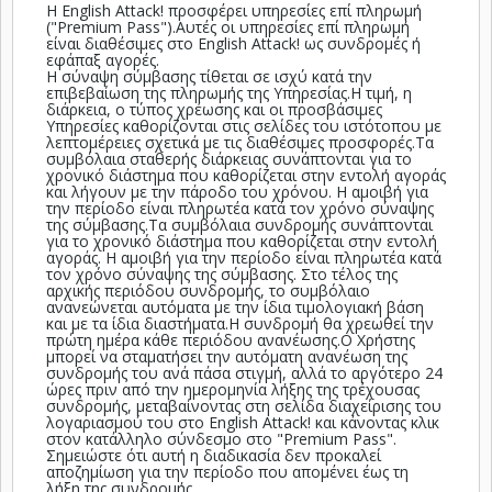
Η English Attack! προσφέρει υπηρεσίες επί πληρωμή
("Premium Pass").Αυτές οι υπηρεσίες επί πληρωμή
είναι διαθέσιμες στο English Attack! ως συνδρομές ή
εφάπαξ αγορές.
Η σύναψη σύμβασης τίθεται σε ισχύ κατά την
επιβεβαίωση της πληρωμής της Υπηρεσίας.Η τιμή, η
διάρκεια, ο τύπος χρέωσης και οι προσβάσιμες
Υπηρεσίες καθορίζονται στις σελίδες του ιστότοπου με
λεπτομέρειες σχετικά με τις διαθέσιμες προσφορές.Τα
συμβόλαια σταθερής διάρκειας συνάπτονται για το
χρονικό διάστημα που καθορίζεται στην εντολή αγοράς
και λήγουν με την πάροδο του χρόνου. Η αμοιβή για
την περίοδο είναι πληρωτέα κατά τον χρόνο σύναψης
της σύμβασης.Τα συμβόλαια συνδρομής συνάπτονται
για το χρονικό διάστημα που καθορίζεται στην εντολή
αγοράς. Η αμοιβή για την περίοδο είναι πληρωτέα κατά
τον χρόνο σύναψης της σύμβασης. Στο τέλος της
αρχικής περιόδου συνδρομής, το συμβόλαιο
ανανεώνεται αυτόματα με την ίδια τιμολογιακή βάση
και με τα ίδια διαστήματα.Η συνδρομή θα χρεωθεί την
πρώτη ημέρα κάθε περιόδου ανανέωσης.Ο Χρήστης
μπορεί να σταματήσει την αυτόματη ανανέωση της
συνδρομής του ανά πάσα στιγμή, αλλά το αργότερο 24
ώρες πριν από την ημερομηνία λήξης της τρέχουσας
συνδρομής, μεταβαίνοντας στη σελίδα διαχείρισης του
λογαριασμού του στο English Attack! και κάνοντας κλικ
στον κατάλληλο σύνδεσμο στο "Premium Pass".
Σημειώστε ότι αυτή η διαδικασία δεν προκαλεί
αποζημίωση για την περίοδο που απομένει έως τη
λήξη της συνδρομής.