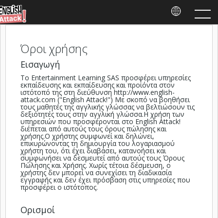
Όροι χρήσης
Εισαγωγή
Το Entertainment Learning SAS προσφέρει υπηρεσίες
εκπαίδευσης και εκπαίδευσης και προϊόντα στον
ιστότοπό της στη διεύθυνση
http://www.english-
attack.com
("English Attack!") Με σκοπό να βοηθήσει
τους μαθητές της αγγλικής γλώσσας να βελτιώσουν τις
δεξιότητές τους στην αγγλική γλώσσα.Η χρήση των
υπηρεσιών που προσφέρονται στο English Attack!
διέπεται από αυτούς τους όρους πώλησης και
χρήσης.Ο χρήστης συμφωνεί και δηλώνει,
επικυρώνοντας τη δημιουργία του λογαριασμού
χρήστη του, ότι έχει διαβάσει, κατανοήσει και
συμφωνήσει να δεσμευτεί από αυτούς τους Όρους
Πώλησης και Χρήσης. Χωρίς τέτοια δέσμευση, ο
χρήστης δεν μπορεί να συνεχίσει τη διαδικασία
εγγραφής και δεν έχει πρόσβαση στις υπηρεσίες που
προσφέρει ο ιστότοπος.
Ορισμοί