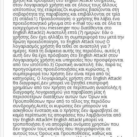
χρήση και πρόσβαση στο English Attack! υπηρεσίες,
στον Λογαριασμό χρήστη και σε όλους τους άλλους
ιστότοπους της εταιρείας.Οι κυρώσεις βασίζονται στη
σοβαρότητα της παραβίασης και επιβάλλονται σε τρία
(3) στάδια:1) Προειδοποίηση: ο χρήστης θα λάβει ένα
προειδοποιητικό μήνυμα στο e-mail του και σε όλα τα
εισερχόμενα του messenger που διατίθενται στο
English Attack!2) Αναστολή επτά (7) ημερών: Εάν ο
χρήστης δεν έχει αλλάξει τη συμπεριφορά του μετά την
πρώτη προειδοποίηση, το English Attack τους! Ο
λογαριασμός χρήστη θα τεθεί σε αναστολή για 7
ημέρες. Κατά τη διάρκεια αυτής της περιόδου, αυτός ή
αυτή δεν θα έχει πρόσβαση στο English Attack! στον
Λογαριασμός χρήστη και υπηρεσίες που προσφέρονται
από τον ιστότοπο.3) Οριστική αναστολή: Εάν, παρά τις
προηγούμενες προειδοποιήσεις και κυρώσεις, η
συμπεριφορά του Χρήστη δεν είναι πέρα ​​από τις
κατηγορίες, Ο λογαριασμός χρήστη στο English Attack!
θα διαγραφεί.Δεν μπορεί να ζητηθεί επιστροφή
χρημάτων από τον Χρήστη σε περίπτωση αναστολής ή
διαγραφής Λογαριασμού για παραβίαση μίας ή
περισσοτέρων διατάξεων αυτών των Όρων και
Προϋποθέσεων πριν από το τέλος της περιόδου
συνδρομής.Αυτές οι κυρώσεις δεν μπορούν να
ασκηθούν ένσταση και ο Χρήστης δεν αμφισβητεί σε
καμία περίπτωση τις αποφάσεις που λαμβάνονται από
την English Attack!Η English Attack! μπορεί να
τροποποιήσει ή να απορρίψει ονόματα χρηστών που
δεν τηρούν τους κανόνες που περιγράφονται σε
αυτούς τους Όρους και Προϋποθέσεις, καθώς και